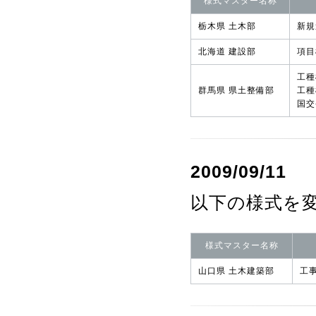
様式マスター名称
栃木県 土木部
新規
北海道 建設部
項目
工種
群馬県 県土整備部
工種
国交
2009/09/11
以下の様式を
様式マスター名称
山口県 土木建築部
工