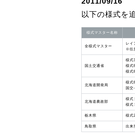
2011/09/16
以下の様式を
様式マスター名称
レイ
全様式マスター
※任
様式
国土交通省
様式
様式
様式
北海道開発局
国交
様式
北海道農政部
様式
栃木県
様式
鳥取県
出来