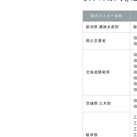
様式マスター名称
新潟県 農林水産部
項
国土交通省
項
項
項
項
北海道開発局
項
項
項
項
茨城県 土木部
項
工
工
工
岐阜県
工