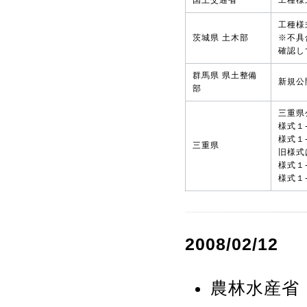
国土交通省
工種様
工種様
茨城県 土木部
※不具
確認し
群馬県 県土整備
新規公
部
三重県
様式１
様式１
三重県
旧様式
様式１
様式１
2008/02/12
農林水産省