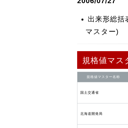
2006/07/27
出来形総括
マスター)
規格値マス
規格値マスター名称
国土交通省
北海道開発局