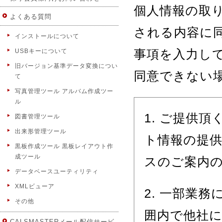
個人情報の取
よくある質問
される内容に
インストールについて
USBキーについて
事項を入力し
旧バージョン基準データ変換につい
同意できない
て
写真管理ツール アルバム作成ツー
ル
1. ご提供
図書管理ツール
出来形管理ツール
ト情報の提
黒板作成ツール 黒板レイアウト作
成ツール
スのご案内
データベースユーティリティ
XMLビューア
2. 一部業
その他
囲内で他社
CALSMASTERメール配信サービ