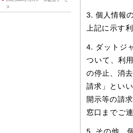
ス
3. 個人情
上記に示す
4. ダット
ついて、利
の停止、消
請求」とい
開示等の請
窓口までご
5. その他